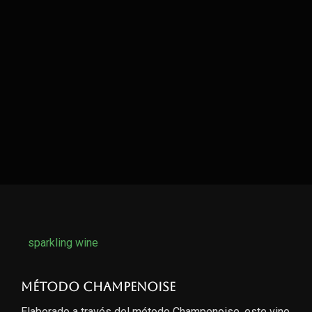
sparkling wine
Método Champenoise
Elaborado a través del método Champenoise, este vino