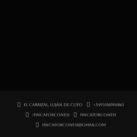
El Carrizal, Luján de Cuyo
+5493416904861
/fincaforconesi
fincaforconesi
fincaforconesi@gmail.com