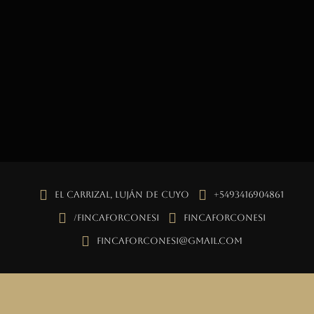
El Carrizal, Luján de Cuyo
+5493416904861
/fincaforconesi
fincaforconesi
fincaforconesi@gmail.com