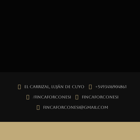
El Carrizal, Luján de Cuyo
+5493416904861
/fincaforconesi
fincaforconesi
fincaforconesi@gmail.com