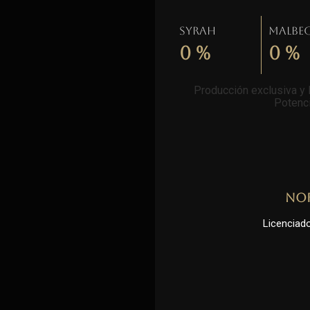
Syrah
Malbe
0
%
0
%
Producción exclusiva y l
Potenci
No
Licenciado 