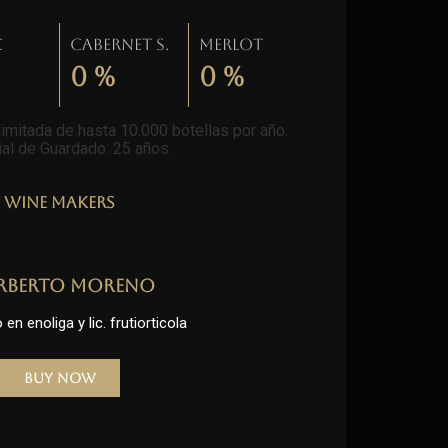
c
Cabernet S.
Merlot
0
%
0
%
imitada de hasta 10.000 botellas por año.
al de Guardado: 25 años
.
Wine Makers
rberto Moreno
en enoliga y lic. frutiorticola
Buy Now