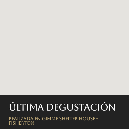
Última degustación
Realizada en Gimme Shelter House -
FISHERTON