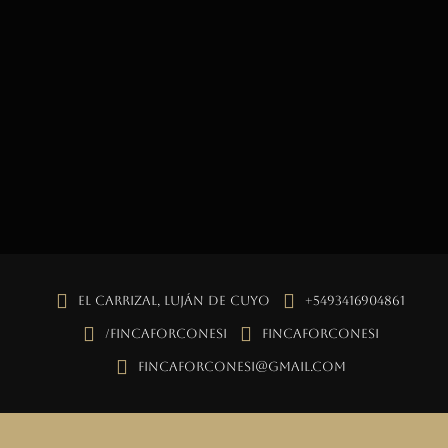
El Carrizal, Luján de Cuyo
+5493416904861
/fincaforconesi
fincaforconesi
fincaforconesi@gmail.com