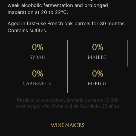
week alcoholic fermentation and prolonged
maceration at 20 to 22°C.
Aged in first-use French oak barrels for 30 months.
Contains sulfites.
0
%
0
%
Syrah
Malbec
0
%
0
%
Cabernet S.
Merlot
Producción exclusiva y limitada de hasta 10.000
botellas por año. Potencial de Guardado: 25 años
.
Wine Makers