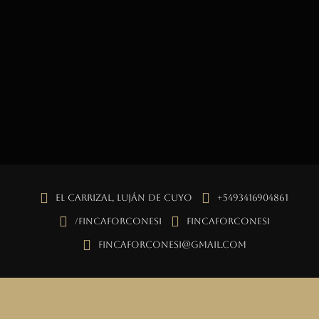
El Carrizal, Luján de Cuyo
+5493416904861
/fincaforconesi
fincaforconesi
fincaforconesi@gmail.com