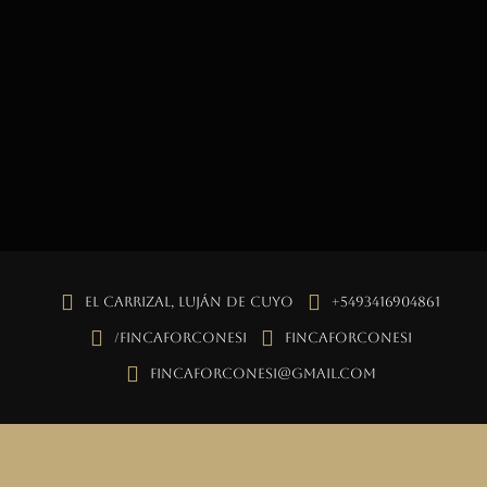
El Carrizal, Luján de Cuyo
+5493416904861
/fincaforconesi
fincaforconesi
fincaforconesi@gmail.com