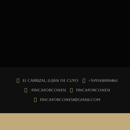
El Carrizal, Luján de Cuyo
+5493416904861
/fincaforconesi
fincaforconesi
fincaforconesi@gmail.com