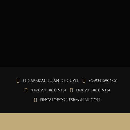
El Carrizal, Luján de Cuyo
+5493416904861
/fincaforconesi
fincaforconesi
fincaforconesi@gmail.com