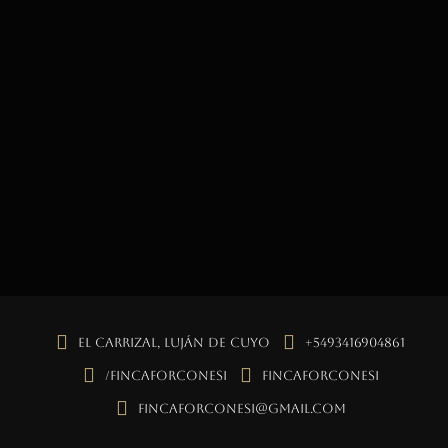
El Carrizal, Luján de Cuyo
+5493416904861
/fincaforconesi
fincaforconesi
fincaforconesi@gmail.com