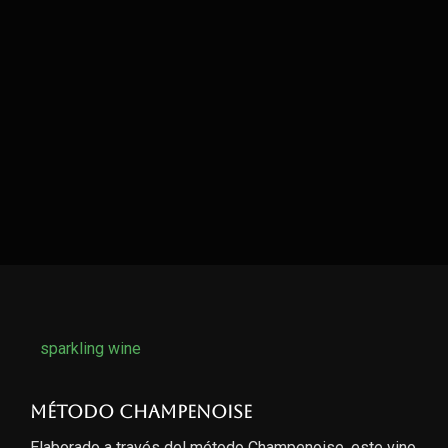
sparkling wine
Método Champenoise
Elaborado a través del método Champenoise, este vino