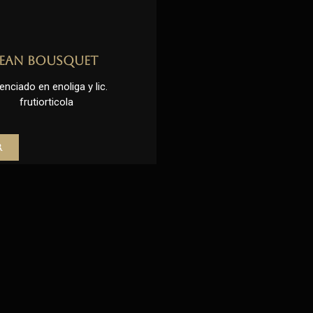
Jean Bousquet
enciado en enoliga y lic.
frutiorticola
r