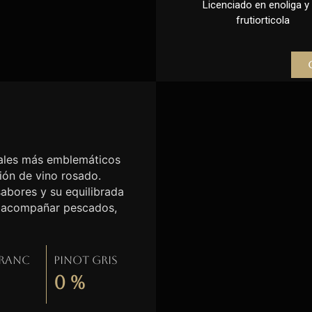
Licenciado en enoliga y l
frutiorticola
etales más emblemáticos
ción de vino rosado.
sabores y su equilibrada
ra acompañar pescados,
Franc
Pinot gris
0
%