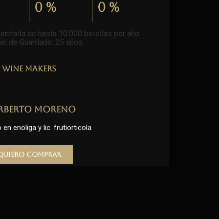
0
%
0
%
imitada de hasta 10.000 botellas por año.
al de Guardado: 25 años
.
Wine Makers
rberto Moreno
en enoliga y lic. frutiorticola
Quiero comprar