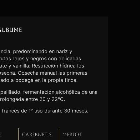
Sublime
ncia, predominando en nariz y
utos rojos y negros con delicadas
e y vainilla. Restricción hídrica los
cosecha. Cosecha manual las primeras
lado a bodega en la propia finca.
palillado, fermentación alcohólica de una
rolongada entre 20 y 22°C.
e francés de 1° uso durante 30 meses.
c
Cabernet S.
Merlot