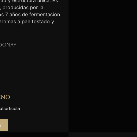
ad y estructura única. Es
, producidas por la
nos 7 años de fermentación
 aromas a pan tostado y
donay
eno
utiorticola
r