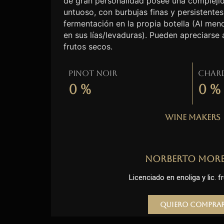
de gran personalidad posee una complejid
untuoso, con burbujas finas y persistentes
fermentación en la propia botella (Al me
en sus lías/levaduras). Pueden apreciarse
frutos secos.
Pinot Noir
Char
0
%
0
%
Wine Makers
Norberto Mor
Licenciado en enoliga y lic. fr
Quiero compra