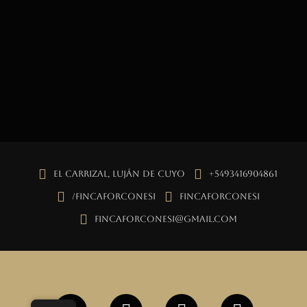
El Carrizal, Luján de Cuyo
+5493416904861
/fincaforconesi
fincaforconesi
fincaforconesi@gmail.com