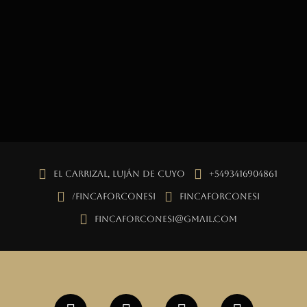
El Carrizal, Luján de Cuyo
+5493416904861
/fincaforconesi
fincaforconesi
fincaforconesi@gmail.com