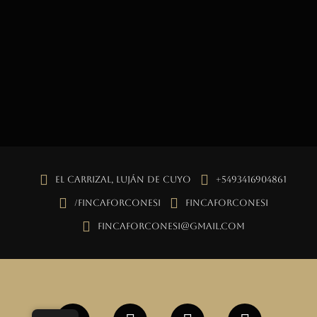
El Carrizal, Luján de Cuyo
+5493416904861
/fincaforconesi
fincaforconesi
fincaforconesi@gmail.com