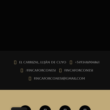
El Carrizal, Luján de Cuyo
+5493416904861
/fincaforconesi
fincaforconesi
fincaforconesi@gmail.com