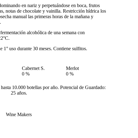
dominando en nariz y perpetuándose en boca, frutos
s, notas de chocolate y vainilla. Restricción hídrica los
Cosecha manual las primeras horas de la mañana y
.
, fermentación alcohólica de una semana con
22°C.
de 1° uso durante 30 meses. Contiene sulfitos.
Cabernet S.
Merlot
0
%
0
%
 hasta 10.000 botellas por año. Potencial de Guardado:
25 años
.
Wine Makers