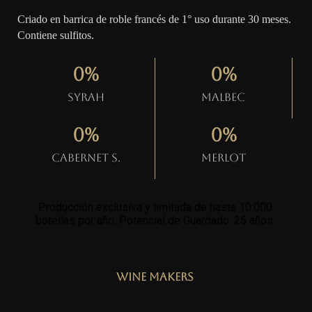
Criado en barrica de roble francés de 1° uso durante 30 meses.
Contiene sulfitos.
0
%
0
%
Syrah
Malbec
0
%
0
%
Cabernet S.
Merlot
Producción exclusiva y limitada de hasta 10.000
botellas por año. Potencial de Guardado: 25 años
.
Wine Makers