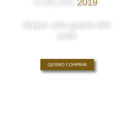
SUBLIME
2019
Mejor alta gama del
país
Quiero comprar