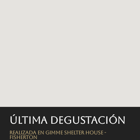
Última degustación
Realizada en Gimme Shelter House -
FISHERTON