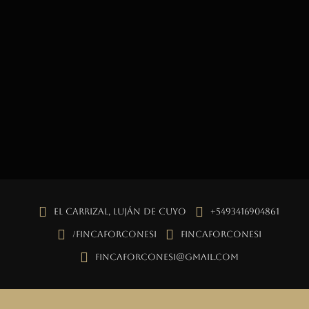
El Carrizal, Luján de Cuyo
+5493416904861
/fincaforconesi
fincaforconesi
fincaforconesi@gmail.com