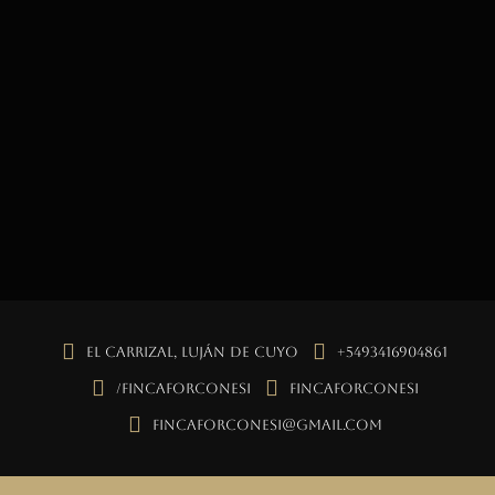
El Carrizal, Luján de Cuyo
+5493416904861
/fincaforconesi
fincaforconesi
fincaforconesi@gmail.com