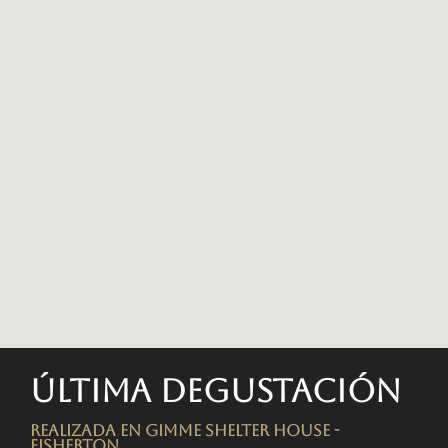
Última degustación
Realizada en Gimme Shelter House -
FISHERTON