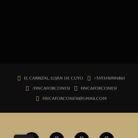
El Carrizal, Luján de Cuyo
+5493416904861
/fincaforconesi
fincaforconesi
fincaforconesi@gmail.com