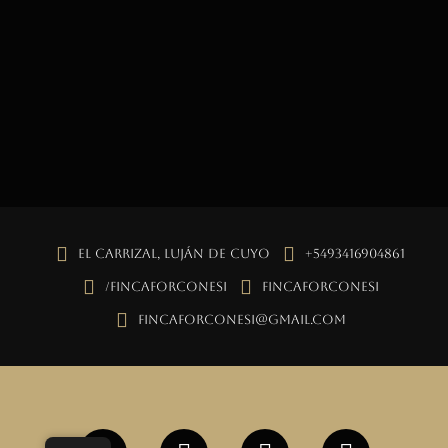
El Carrizal, Luján de Cuyo
+5493416904861
/fincaforconesi
fincaforconesi
fincaforconesi@gmail.com