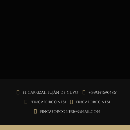
El Carrizal, Luján de Cuyo
+5493416904861
/fincaforconesi
fincaforconesi
fincaforconesi@gmail.com