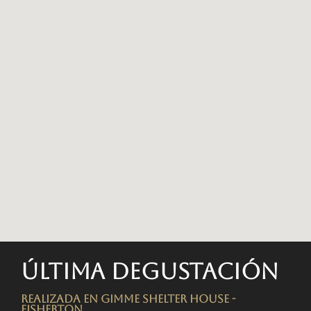
Última degustación
Realizada en Gimme Shelter House -
FISHERTON