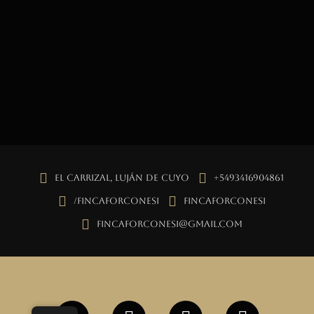
El Carrizal, Luján de Cuyo
+5493416904861
/fincaforconesi
fincaforconesi
fincaforconesi@gmail.com