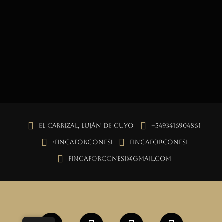
El Carrizal, Luján de Cuyo
+5493416904861
/fincaforconesi
fincaforconesi
fincaforconesi@gmail.com