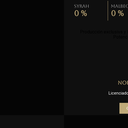
Syrah
Malbe
0
%
0
%
Producción exclusiva y l
Potenci
No
Licenciado 