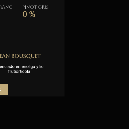
Franc
Pinot gris
0
%
Jean Bousquet
enciado en enoliga y lic.
frutiorticola
r