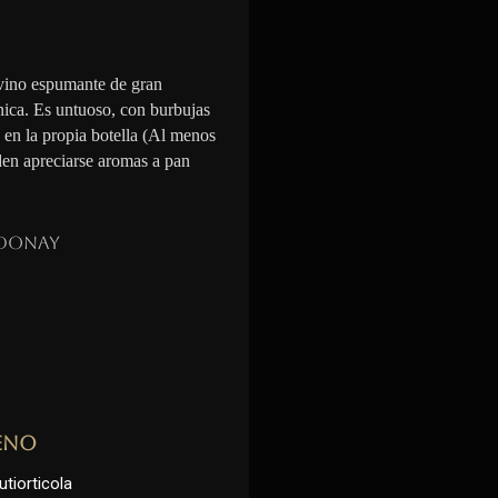
vino espumante de gran
nica. Es untuoso, con burbujas
n en la propia botella (Al menos
den apreciarse aromas a pan
donay
eno
utiorticola