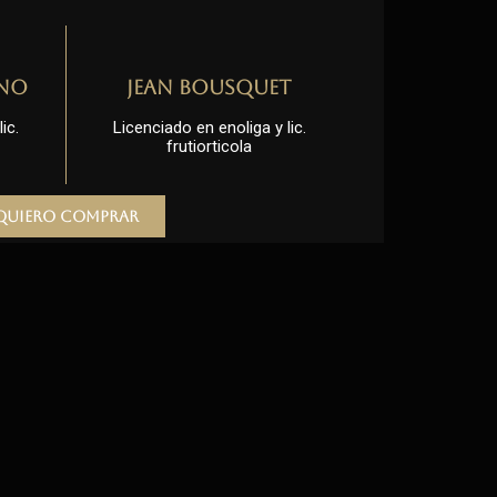
no
Jean Bousquet
ic.
Licenciado en enoliga y lic.
frutiorticola
Quiero comprar