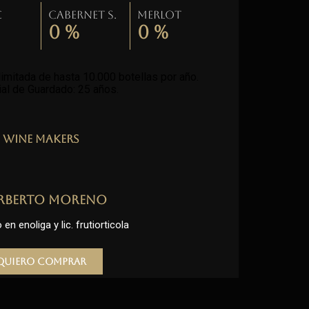
c
Cabernet S.
Merlot
0
%
0
%
imitada de hasta 10.000 botellas por año.
al de Guardado: 25 años
.
Wine Makers
rberto Moreno
en enoliga y lic. frutiorticola
Quiero comprar