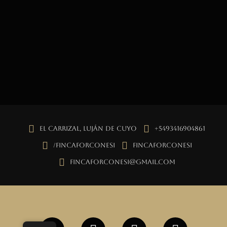
El Carrizal, Luján de Cuyo
+5493416904861
/fincaforconesi
fincaforconesi
fincaforconesi@gmail.com