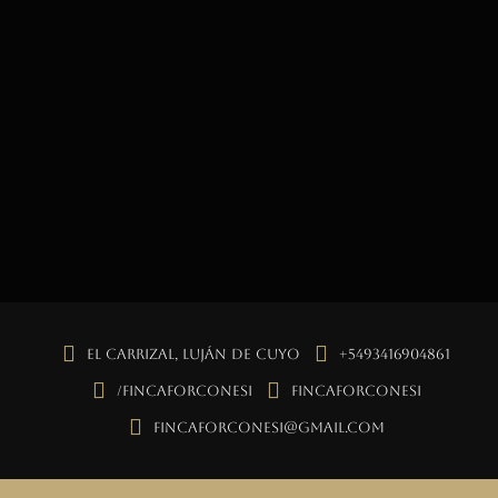
El Carrizal, Luján de Cuyo
+5493416904861
/fincaforconesi
fincaforconesi
fincaforconesi@gmail.com