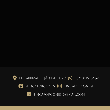
El Carrizal, Luján de Cuyo
+5493416904861
/fincaforconesi
fincaforconesi
fincaforconesi@gmail.com