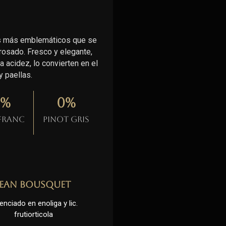
les más emblemáticos que se
 rosado. Fresco y elegante,
 acidez, lo convierten en el
 paellas.
%
0
%
 Franc
Pinot gris
Jean Bousquet
enciado en enoliga y lic.
frutiorticola