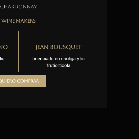
Chardonnay
Wine Makers
no
Jean Bousquet
ic.
Licenciado en enoliga y lic.
frutiorticola
Quiero comprar