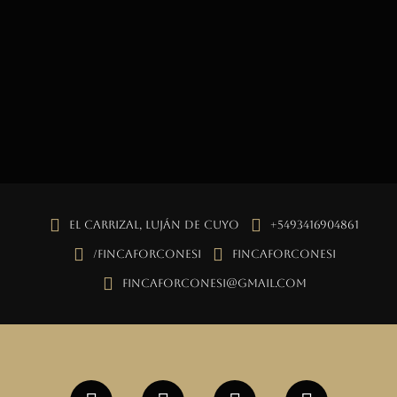
El Carrizal, Luján de Cuyo
+5493416904861
/fincaforconesi
fincaforconesi
fincaforconesi@gmail.com