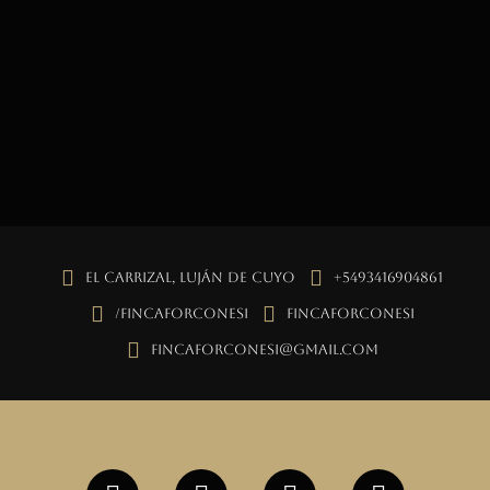
El Carrizal, Luján de Cuyo
+5493416904861
/fincaforconesi
fincaforconesi
fincaforconesi@gmail.com