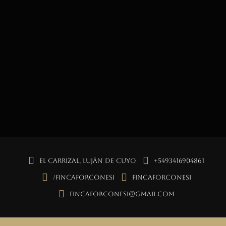
El Carrizal, Luján de Cuyo
+5493416904861
/fincaforconesi
fincaforconesi
fincaforconesi@gmail.com