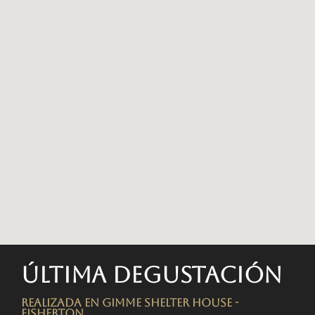
Última degustación
Realizada en Gimme Shelter House -
FISHERTON