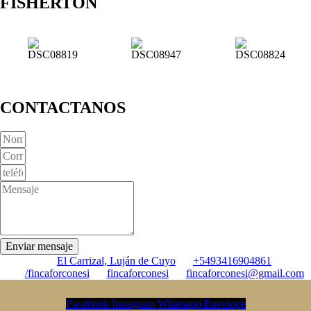
FISHERTON
CONTACTANOS
Enviar mensaje
El Carrizal, Luján de Cuyo
+5493416904861
/fincaforconesi
fincaforconesi
fincaforconesi@gmail.com
Facebook
Instagram
Whatsapp
Envelope