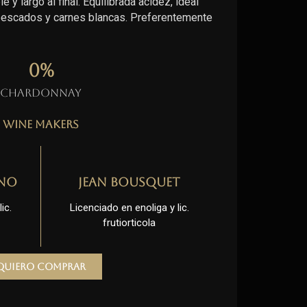
 y largo al final. Equilibrada acidez, ideal
 pescados y carnes blancas. Preferentemente
0
%
Chardonnay
Wine Makers
no
Jean Bousquet
ic.
Licenciado en enoliga y lic.
frutiorticola
Quiero comprar