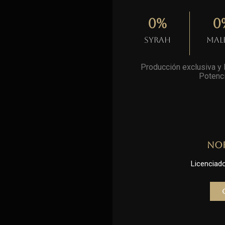
0
%
0
Syrah
Mal
Producción exclusiva y l
Potenci
No
Licenciado 