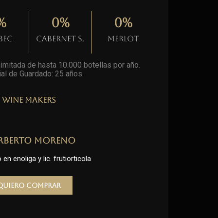
%
0
%
0
%
bec
Cabernet S.
Merlot
imitada de hasta 10.000 botellas por año.
al de Guardado: 25 años
.
Wine Makers
rberto Moreno
en enoliga y lic. frutiorticola
Quiero comprar