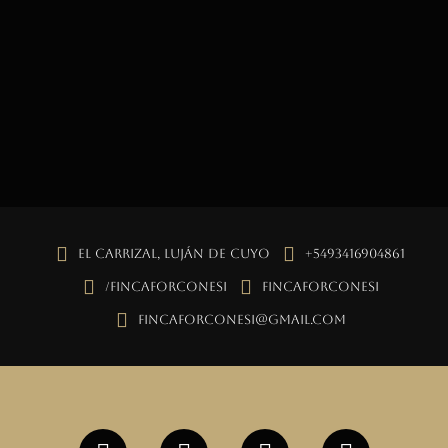
El Carrizal, Luján de Cuyo
+5493416904861
/fincaforconesi
fincaforconesi
fincaforconesi@gmail.com