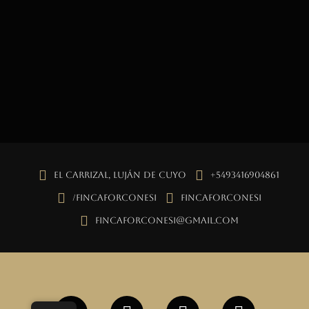
El Carrizal, Luján de Cuyo
+5493416904861
/fincaforconesi
fincaforconesi
fincaforconesi@gmail.com