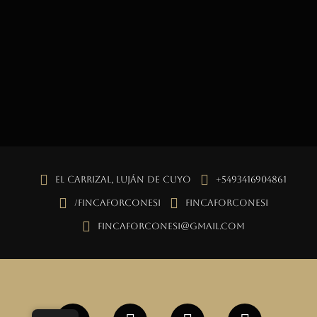
El Carrizal, Luján de Cuyo
+5493416904861
/fincaforconesi
fincaforconesi
fincaforconesi@gmail.com