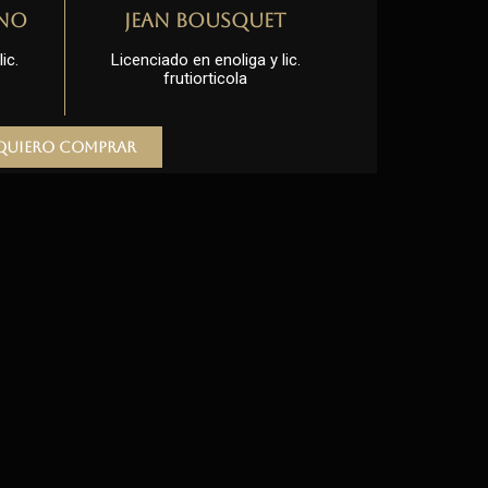
no
Jean Bousquet
ic.
Licenciado en enoliga y lic.
frutiorticola
Quiero comprar