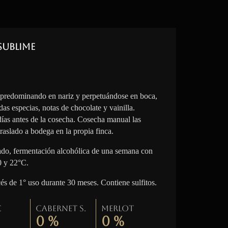
Sublime
 predominando en nariz y perpetuándose en boca,
das especias, notas de chocolate y vainilla.
 días antes de la cosecha. Cosecha manual las
raslado a bodega en la propia finca.
lado, fermentación alcohólica de una semana con
0 y 22°C.
cés de 1° uso durante 30 meses. Contiene sulfitos.
c
Cabernet S.
Merlot
0
%
0
%