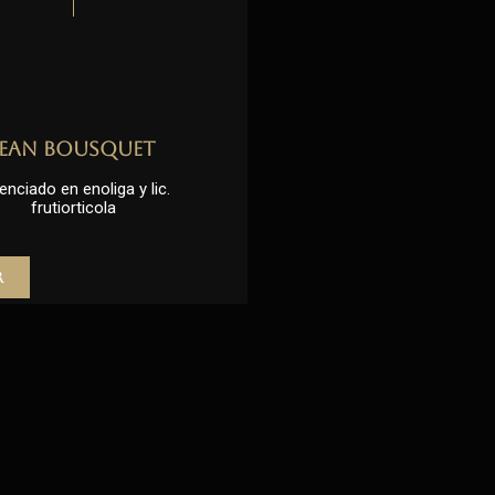
Jean Bousquet
enciado en enoliga y lic.
frutiorticola
r