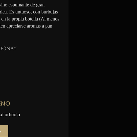
vino espumante de gran
nica. Es untuoso, con burbujas
n en la propia botella (Al menos
den apreciarse aromas a pan
donay
eno
utiorticola
r