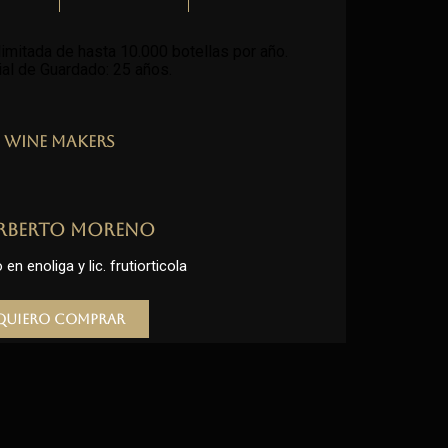
imitada de hasta 10.000 botellas por año.
al de Guardado: 25 años
.
Wine Makers
rberto Moreno
en enoliga y lic. frutiorticola
Quiero comprar