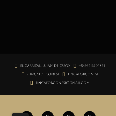
El Carrizal, Luján de Cuyo
+5493416904861
/fincaforconesi
fincaforconesi
fincaforconesi@gmail.com