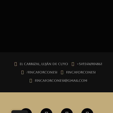
El Carrizal, Luján de Cuyo
+5493416904861
/fincaforconesi
fincaforconesi
fincaforconesi@gmail.com