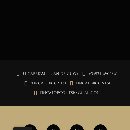
El Carrizal, Luján de Cuyo
+5493416904861
/fincaforconesi
fincaforconesi
fincaforconesi@gmail.com