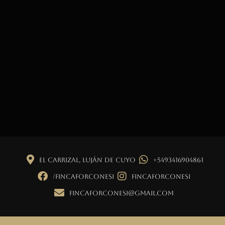
El Carrizal, Luján de Cuyo
+5493416904861
/fincaforconesi
fincaforconesi
fincaforconesi@gmail.com