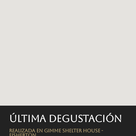
Última degustación
Realizada en Gimme Shelter House -
FISHERTON