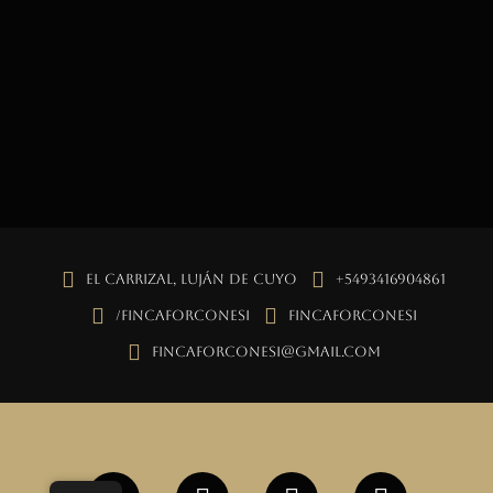
El Carrizal, Luján de Cuyo
+5493416904861
/fincaforconesi
fincaforconesi
fincaforconesi@gmail.com