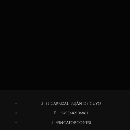
El Carrizal, Luján de Cuyo
+5493416904861
/fincaforconesi