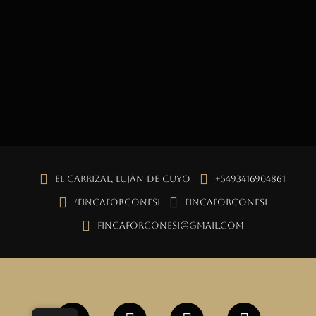
El Carrizal, Luján de Cuyo
+5493416904861
/fincaforconesi
fincaforconesi
fincaforconesi@gmail.com