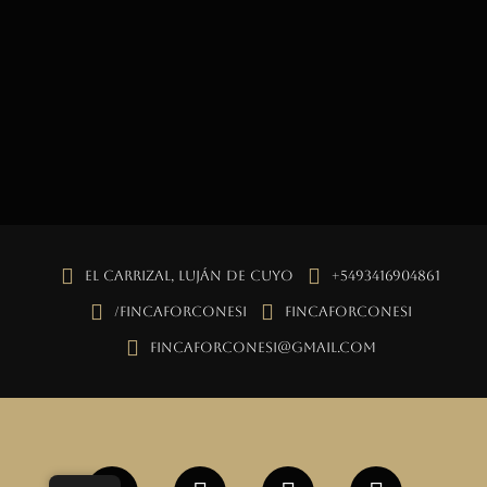
El Carrizal, Luján de Cuyo
+5493416904861
/fincaforconesi
fincaforconesi
fincaforconesi@gmail.com