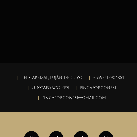
El Carrizal, Luján de Cuyo
+5493416904861
/fincaforconesi
fincaforconesi
fincaforconesi@gmail.com