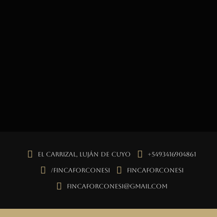
El Carrizal, Luján de Cuyo
+5493416904861
/fincaforconesi
fincaforconesi
fincaforconesi@gmail.com