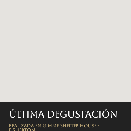
Última degustación
Realizada en Gimme Shelter House -
FISHERTON