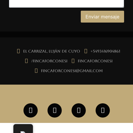
Enviar mensaje
El Carrizal, Luján de Cuyo
+5493416904861
/fincaforconesi
fincaforconesi
fincaforconesi@gmail.com