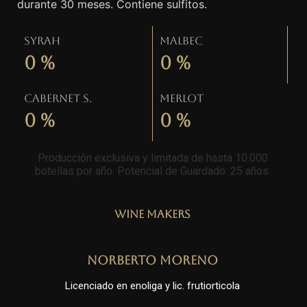
durante 30 meses. Contiene sulfitos.
Syrah
Malbec
0
%
0
%
Cabernet S.
Merlot
0
%
0
%
Producción exclusiva y limitada de hasta 10.000
botellas por año. Potencial de Guardado: 25 años
.
Wine Makers
Norberto Moreno
Licenciado en enoliga y lic. frutiorticola