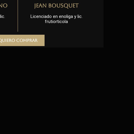
no
Jean Bousquet
ic.
Licenciado en enoliga y lic.
frutiorticola
Quiero comprar