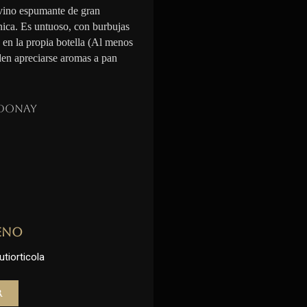
vino espumante de gran
nica. Es untuoso, con burbujas
n en la propia botella (Al menos
den apreciarse aromas a pan
donay
eno
utiorticola
r