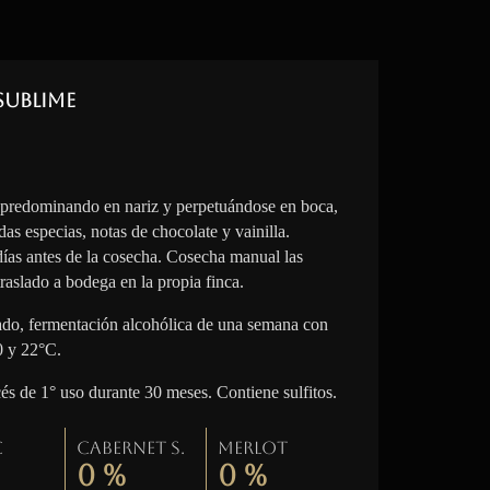
Sublime
 predominando en nariz y perpetuándose en boca,
das especias, notas de chocolate y vainilla.
 días antes de la cosecha. Cosecha manual las
raslado a bodega en la propia finca.
lado, fermentación alcohólica de una semana con
0 y 22°C.
cés de 1° uso durante 30 meses. Contiene sulfitos.
c
Cabernet S.
Merlot
0
%
0
%