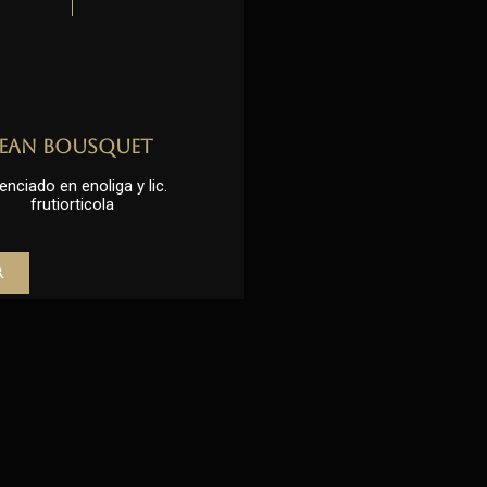
Jean Bousquet
enciado en enoliga y lic.
frutiorticola
r