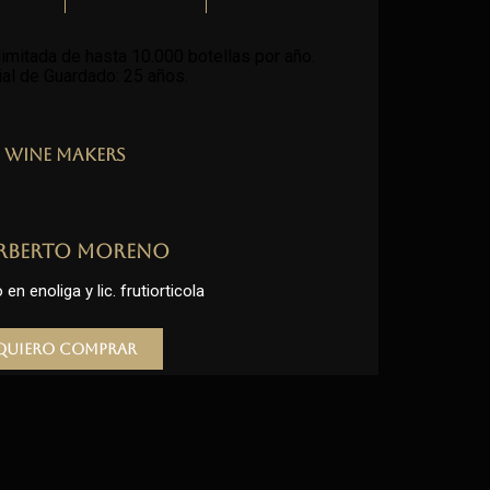
imitada de hasta 10.000 botellas por año.
al de Guardado: 25 años
.
Wine Makers
rberto Moreno
en enoliga y lic. frutiorticola
Quiero comprar