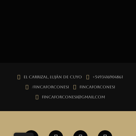
El Carrizal, Luján de Cuyo
+5493416904861
/fincaforconesi
fincaforconesi
fincaforconesi@gmail.com